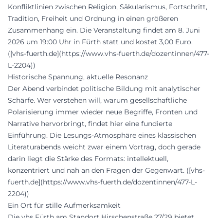
Konfliktlinien zwischen Religion, Säkularismus, Fortschritt,
Tradition, Freiheit und Ordnung in einen größeren
Zusammenhang ein. Die Veranstaltung findet am 8. Juni
2026 um 19:00 Uhr in Fürth statt und kostet 3,00 Euro.
([vhs-fuerth.de](https://www.vhs-fuerth.de/dozentinnen/477-
L-2204))
Historische Spannung, aktuelle Resonanz
Der Abend verbindet politische Bildung mit analytischer
Schärfe. Wer verstehen will, warum gesellschaftliche
Polarisierung immer wieder neue Begriffe, Fronten und
Narrative hervorbringt, findet hier eine fundierte
Einführung. Die Lesungs-Atmosphäre eines klassischen
Literaturabends weicht zwar einem Vortrag, doch gerade
darin liegt die Stärke des Formats: intellektuell,
konzentriert und nah an den Fragen der Gegenwart. ([vhs-
fuerth.de](https://www.vhs-fuerth.de/dozentinnen/477-L-
2204))
Ein Ort für stille Aufmerksamkeit
Die vhs Fürth am Standort Hirschenstraße 27/29 bietet