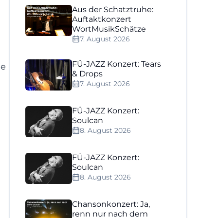
Aus der Schatztruhe:
Auftaktkonzert
WortMusikSchätze
7. August 2026
FÜ-JAZZ Konzert: Tears
he
& Drops
7. August 2026
FÜ-JAZZ Konzert:
Soulcan
8. August 2026
FÜ-JAZZ Konzert:
n
Soulcan
8. August 2026
Chansonkonzert: Ja,
renn nur nach dem