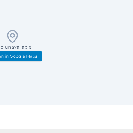
p unavailable
n in Google Maps