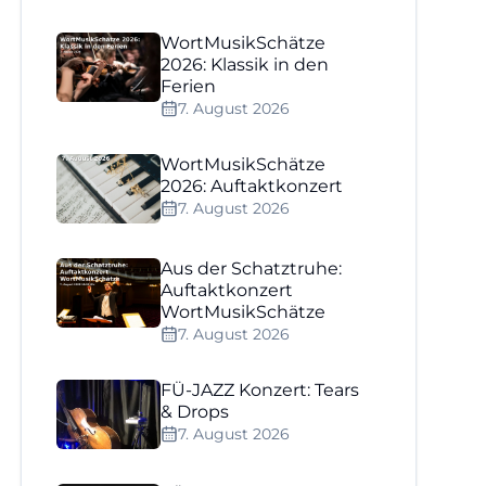
WortMusikSchätze
2026: Klassik in den
Ferien
7. August 2026
WortMusikSchätze
2026: Auftaktkonzert
7. August 2026
Aus der Schatztruhe:
Auftaktkonzert
WortMusikSchätze
7. August 2026
FÜ-JAZZ Konzert: Tears
& Drops
7. August 2026