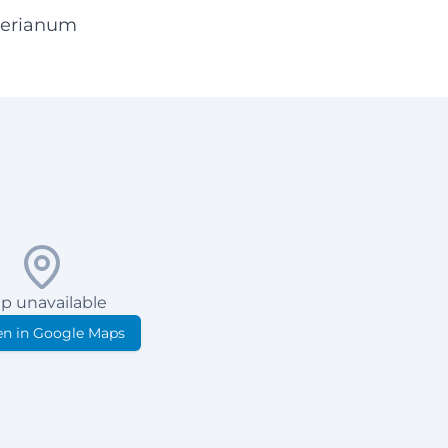
merianum
p unavailable
n in Google Maps