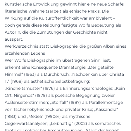
künstlerische Entwicklung gewinnt hier eine neue Schärfe:
literarische Wahrheitsarbeit als ethische Praxis. Die
Wirkung auf die Kulturöffentlichkeit war ambivalent –
doch gerade diese Reibung festigte Wolfs Bedeutung als
Autorin, die die Zumutungen der Geschichte nicht
ausspart.
Werkverzeichnis statt Diskographie: die großen Alben eines
erzählenden Lebens
Wer Wolfs Diskographie im übertragenen Sinn liest,
erkennt eine konsequente Dramaturgie: „Der geteilte
Himmel“ (1963) als Durchbruch; „Nachdenken über Christa
T.“ (1968) als ästhetische Selbstbefragung;
„Kindheitsmuster“ (1976) als Erinnerungsarchäologie; „Kein
Ort. Nirgends“ (1979) als poetische Begegnung zweier
Außenseiterstimmen; „Störfall“ (1987) als Parallelmontage
von Tschernobyl-Schock und privater Krise; „Kassandra“
(1983) und „Medea“ (1990er) als mythische
Gegenwartsanalysen; „Leibhaftig“ (2002) als somatisches
Protokoll politischer Erschütterungen; „Stadt der Engel“