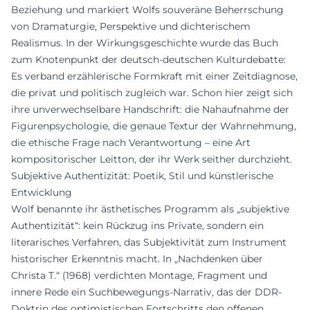
Beziehung und markiert Wolfs souveräne Beherrschung
von Dramaturgie, Perspektive und dichterischem
Realismus. In der Wirkungsgeschichte wurde das Buch
zum Knotenpunkt der deutsch-deutschen Kulturdebatte:
Es verband erzählerische Formkraft mit einer Zeitdiagnose,
die privat und politisch zugleich war. Schon hier zeigt sich
ihre unverwechselbare Handschrift: die Nahaufnahme der
Figurenpsychologie, die genaue Textur der Wahrnehmung,
die ethische Frage nach Verantwortung – eine Art
kompositorischer Leitton, der ihr Werk seither durchzieht.
Subjektive Authentizität: Poetik, Stil und künstlerische
Entwicklung
Wolf benannte ihr ästhetisches Programm als „subjektive
Authentizität“: kein Rückzug ins Private, sondern ein
literarisches Verfahren, das Subjektivität zum Instrument
historischer Erkenntnis macht. In „Nachdenken über
Christa T.“ (1968) verdichten Montage, Fragment und
innere Rede ein Suchbewegungs-Narrativ, das der DDR-
Doktrin des optimistischen Fortschritts den offenen