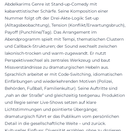
Abdelkarims Genre ist Stand‑up‑Comedy mit
kabarettistischer Schärfe. Seine Komposition einer
Nummer folgt oft der Drei‑Akte‑Logik: Set‑up
(Alltagsbeobachtung), Tension (Konflikt/Erwartungsbruch),
Payoff (Punchline/Tag). Das Arrangement im
Abendprogramm spielt mit Tempi, thematischen Clustern
und Callback‑Strukturen; der Sound wechselt zwischen
lakonisch‑trocken und warm‑zugewandt. Er nutzt
Perspektivwechsel als zentrales Werkzeug und baut
Missverständnisse zu dramaturgischen Hebeln aus.
Sprachlich arbeitet er mit Code‑Switching, idiomatischen
Einfärbungen und wiederkehrenden Motiven (Polizei,
Behörden, Fußball, Familienkultur). Seine Auftritte sind
„nah an der Straße“ und gleichzeitig textgenau. Produktion
und Regie seiner Live‑Shows setzen auf klare
Lichtstimmungen und pointierte Übergänge;
dramaturgisch führt er das Publikum vom persönlichen
Detail in die gesellschaftliche Weite – und zurück.
Kultureller Einfluss: Diversität erzählen, ohne zu dozieren