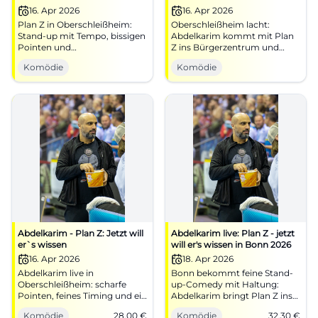
Oberschleißheim
16. Apr 2026
16. Apr 2026
Plan Z in Oberschleißheim:
Oberschleißheim lacht:
Stand-up mit Tempo, bissigen
Abdelkarim kommt mit Plan
Pointen und
Z ins Bürgerzentrum und
Publikumsreaktion im Fokus.
liefert kluge Pointen mit
Komödie
Komödie
16.04.2026, 20:00 Uhr.
Tempo. Am 16.04.2026 um
Barrierefrei-Service
20:00 Uhr. #Comedy
vorhanden. Lachen, Hirn an,
Tickets sichern! #PlanZ
Abdelkarim - Plan Z: Jetzt will
Abdelkarim live: Plan Z - jetzt
er`s wissen
will er's wissen in Bonn 2026
16. Apr 2026
18. Apr 2026
Abdelkarim live in
Bonn bekommt feine Stand-
Oberschleißheim: scharfe
up-Comedy mit Haltung:
Pointen, feines Timing und ein
Abdelkarim bringt Plan Z ins
Abend, der Plan B alt
Haus der Springmaus. Am
Komödie
28,00
€
Komödie
32,30
€