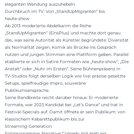
eleganten Wendung auszuhebeln.
Durchbruch im TV: Von „StandUpMigranten“ bis
heute‑show
Ab 2013 moderierte Abdelkarim die Reihe
„StandUpMigranten“ (EinsPlus) und machte dort genau
das, was seine Autorität als Künstler begründete: Diversität
als Normalität zeigen, Komik als Brücke ins Gespräch
nutzen und jungen Stimmen eine Plattform geben. Parallel
etablierte er sich in Satire‑Formaten wie „heute‑show“, „Die
Anstalt“ oder „Nuhr im Ersten“. Seine Bühnenpräsenz in
TV‑Studios folgt derselben Logik wie live: präzise gesetzte
Setups, spielfreudige Impro, souveräne
Publikumsansprache.
Seine Bandbreite reicht darüber hinaus: Er moderierte
Formate, war 2023 Kandidat bei „Let’s Dance“ und trat in
Festival‑Specials auf. Damit öffnete er sein Publikum: von
klassischem Kabarettpublikum bis zur
Streaming‑Generation.
Soloprogramme: Narrative Comedy mit Haltung