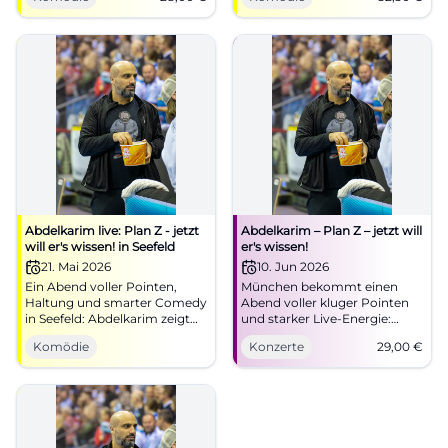
aussehen lässt. Jetzt Tickets
18.04.2026 wird gelacht,
für 16.04.2026 sichern!
gestaunt und mitgedacht.
#Comedy
#Comedy
Abdelkarim live: Plan Z - jetzt
Abdelkarim – Plan Z – jetzt will
will er's wissen! in Seefeld
er's wissen!
21. Mai 2026
10. Jun 2026
Ein Abend voller Pointen,
München bekommt einen
Haltung und smarter Comedy
Abend voller kluger Pointen
in Seefeld: Abdelkarim zeigt
und starker Live-Energie:
Plan Z live im Saal Peter &
Abdelkarim gastiert mit Plan
Komödie
Konzerte
29,00
€
Paul. 21.05.2026, Einlass 19:30
Z im Lustspielhaus. #Comedy
Uhr. Jetzt Plätze sichern!
#München
#Comedy