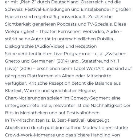
er mit „Plan Z“ durch Deutschland, Österreich und die
Schweiz; Festival‑Einladungen und Einzelabende in großen
Häusern sind regelmäßig ausverkauft. Zusätzliche
Sichtbarkeit generieren Podcasts und TV‑Spezials. Diese
Vielspurigkeit – Theater, Fernsehen, Webvideo, Audio –
stärkt seine Autorität in unterschiedlichen Publika.
Diskographie (Audio/Video) und Rezeption
Seine veröffentlichten Live‑Programme – u. a. „Zwischen
Ghetto und Germanen“ (2014) und „Staatsfreund Nr. 1
(Live)“ (2018) – erschienen beim Label WortArt und sind auf
gängigen Plattformen als Alben oder Mitschnitte
verfügbar. Kritische Rezeption betont die Balance aus
Klartext, Wärme und sprachlicher Eleganz;
Chart‑Notierungen spielen im Comedy‑Segment eine
untergeordnete Rolle, relevanter ist die Nachhaltigkeit der
Bits in Mediatheken und auf Festivalbühnen.
In TV‑Mitschnitten (z. B. 3sat‑Festival) überzeugt
Abdelkarim durch publikumsoffene Moderationen, starke
Crowd‑Work‑Momente und das sichere Handling von