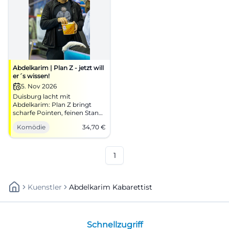
Abdelkarim | Plan Z - jetzt will
er´s wissen!
5. Nov 2026
Duisburg lacht mit
Abdelkarim: Plan Z bringt
scharfe Pointen, feinen Stand-
up und starke Live-Energie in
Komödie
34,70
€
die Rheinhausen-Halle.
#Comedy
1
Kuenstler
Abdelkarim Kabarettist
Schnellzugriff