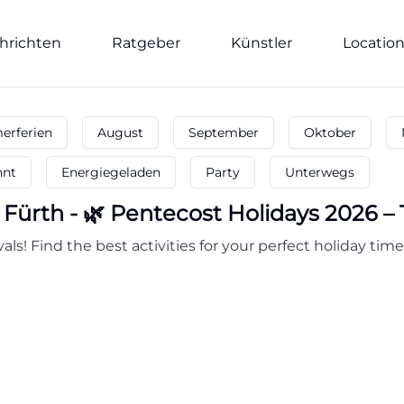
hrichten
Ratgeber
Künstler
Locatio
rferien
August
September
Oktober
nnt
Energiegeladen
Party
Unterwegs
Fürth
-
🌿 Pentecost Holidays 2026 – T
als! Find the best activities for your perfect holiday time