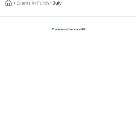
Events
In
Fürth
July
Schnellzugriff
Über uns
Datenschutz
Impressum
Weitere Links
A-Z Künstler
A-Z Locations
Autoren
Newsletter abbestellen
Fürth
Deine Stadt. Deine Events. Deine Momente.